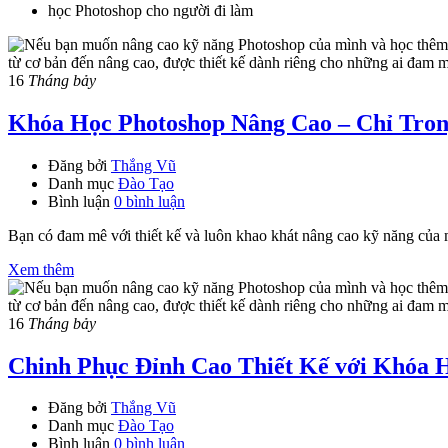
học Photoshop cho người đi làm
16
Tháng bảy
Khóa Học Photoshop Nâng Cao – Chỉ Tron
Đăng bởi
Thắng Vũ
Danh mục
Đào Tạo
Bình luận
0 bình luận
Bạn có đam mê với thiết kế và luôn khao khát nâng cao kỹ năng của
Xem thêm
16
Tháng bảy
Chinh Phục Đỉnh Cao Thiết Kế với Khóa H
Đăng bởi
Thắng Vũ
Danh mục
Đào Tạo
Bình luận
0 bình luận