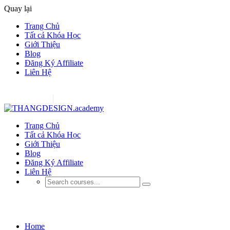
Quay lại
Trang Chủ
Tất cả Khóa Học
Giới Thiệu
Blog
Đăng Ký Affiliate
Liên Hệ
Hỗ trợ tư vấn ?
038.493.0968
da.pace8888@gmail.com
Đăng ký
Đăng nhập
Trang Chủ
Tất cả Khóa Học
Giới Thiệu
Blog
Đăng Ký Affiliate
Liên Hệ
học Photoshop cho người đi làm
Home