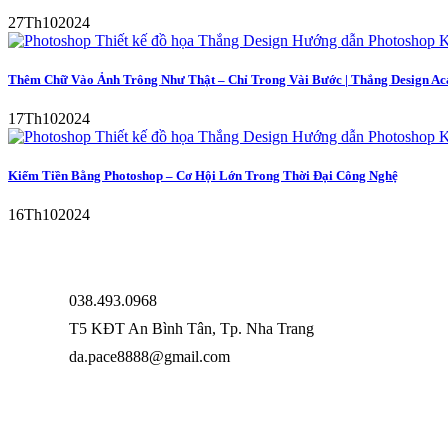
27
Th10
2024
Thêm Chữ Vào Ảnh Trông Như Thật – Chỉ Trong Vài Bước | Thắng Design A
17
Th10
2024
Kiếm Tiền Bằng Photoshop – Cơ Hội Lớn Trong Thời Đại Công Nghệ
16
Th10
2024
038.493.0968
T5 KĐT An Bình Tân, Tp. Nha Trang
da.pace8888@gmail.com