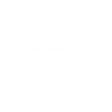
acy
Terms
Sitemap
Purchase