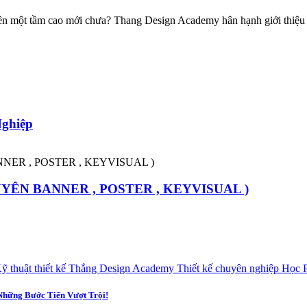
h lên một tầm cao mới chưa? Thang Design Academy hân hạnh giới thi
Nghiệp
YÊN BANNER , POSTER , KEYVISUAL )
Những Bước Tiến Vượt Trội!