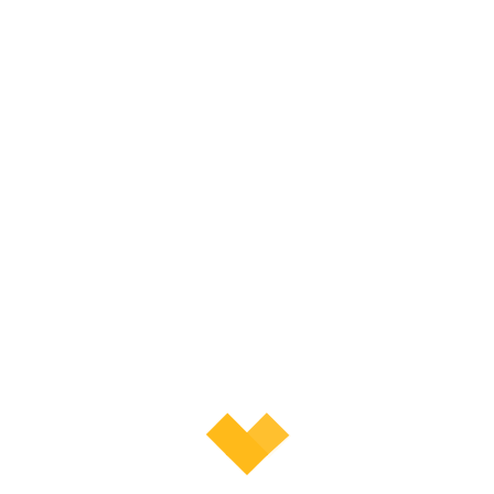
038.493.0968
T5 KĐT An Bình Tân, Tp. Nha Trang
da.pace8888@gmail.com
Giới thiệu về THẮNG