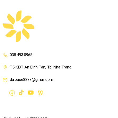
038.493.0968
T5 KĐT An Bình Tân, Tp. Nha Trang
da.pace8888@gmail.com